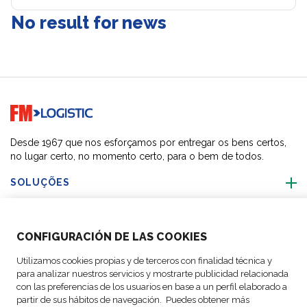
No result for news
Go to home page
Desde 1967 que nos esforçamos por entregar os bens certos,
no lugar certo, no momento certo, para o bem de todos.
SOLUÇÕES
SOBRE NÓS
CONFIGURACIÓN DE LAS COOKIES
ACTIVIDADES
Utilizamos cookies propias y de terceros con finalidad técnica y
para analizar nuestros servicios y mostrarte publicidad relacionada
con las preferencias de los usuarios en base a un perfil elaborado a
SIGA-NOS
partir de sus hábitos de navegación. Puedes obtener más