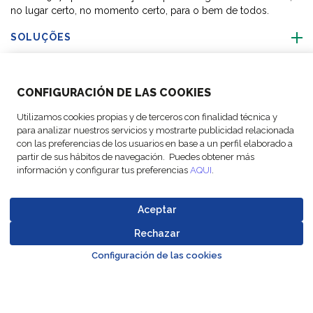
no lugar certo, no momento certo, para o bem de todos.
SOLUÇÕES
SOBRE NÓS
CONFIGURACIÓN DE LAS COOKIES
ACTIVIDADES
Utilizamos cookies propias y de terceros con finalidad técnica y
para analizar nuestros servicios y mostrarte publicidad relacionada
con las preferencias de los usuarios en base a un perfil elaborado a
SIGA-NOS
partir de sus hábitos de navegación. Puedes obtener más
información y configurar tus preferencias
AQUI
.
Aceptar
© Copyright FM
Configurações
Avisos
Política de
Codigo de
Rechazar
Go to top o
Logistic, 2026
de cookies
legais
Proteção de Dados
Conduta
Configuración de las cookies