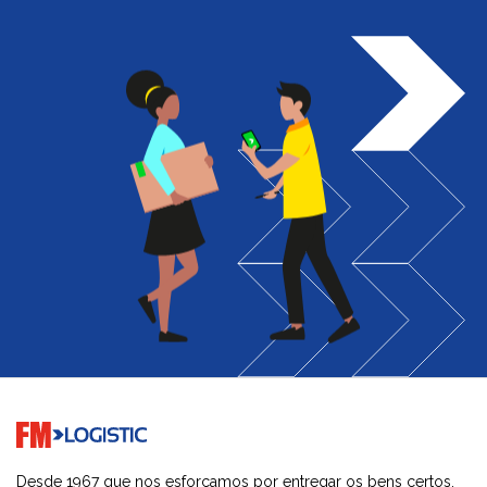
Go to home page
Desde 1967 que nos esforçamos por entregar os bens certos,