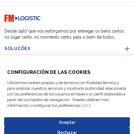
Go to home page
Desde 1967 que nos esforçamos por entregar os bens certos,
no lugar certo, no momento certo, para o bem de todos.
SOLUÇÕES
SOBRE NÓS
CONFIGURACIÓN DE LAS COOKIES
ACTIVIDADES
Utilizamos cookies propias y de terceros con finalidad técnica y
para analizar nuestros servicios y mostrarte publicidad relacionada
con las preferencias de los usuarios en base a un perfil elaborado a
SIGA-NOS
partir de sus hábitos de navegación. Puedes obtener más
información y configurar tus preferencias
AQUI
.
Aceptar
© Copyright FM
Configurações
Avisos
Política de
Codigo de
Rechazar