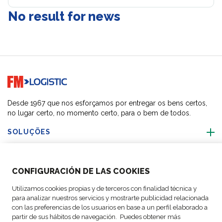
No result for news
Go to home page
Desde 1967 que nos esforçamos por entregar os bens certos,
no lugar certo, no momento certo, para o bem de todos.
SOLUÇÕES
SOBRE NÓS
CONFIGURACIÓN DE LAS COOKIES
ACTIVIDADES
Utilizamos cookies propias y de terceros con finalidad técnica y
para analizar nuestros servicios y mostrarte publicidad relacionada
con las preferencias de los usuarios en base a un perfil elaborado a
SIGA-NOS
partir de sus hábitos de navegación. Puedes obtener más