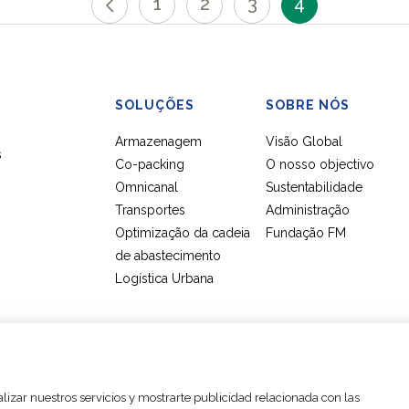
1
2
3
4
SOLUÇÕES
SOBRE NÓS
Armazenagem
Visão Global
s
Co-packing
O nosso objectivo
Omnicanal
Sustentabilidade
Transportes
Administração
Optimização da cadeia
Fundação FM
de abastecimento
Logística Urbana
Configurações de cookies
Avisos legais
alizar nuestros servicios y mostrarte publicidad relacionada con las