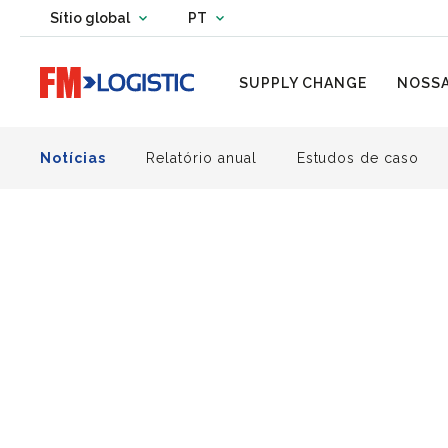
Change country website
Sítio global
PT
Change language
Go to home page
SUPPLY CHANGE
NOSSA
Notícias
Relatório anual
Estudos de caso