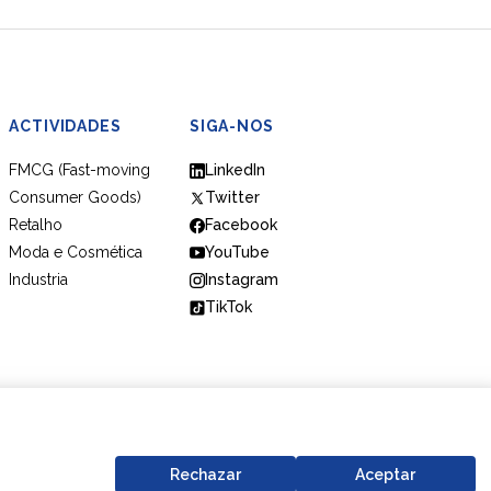
ACTIVIDADES
SIGA-NOS
FMCG (Fast-moving
LinkedIn
Consumer Goods)
Twitter
Retalho
Facebook
Moda e Cosmética
YouTube
Industria
Instagram
TikTok
Política de Proteção de Dados
Codigo de Conduta
Rechazar
Aceptar