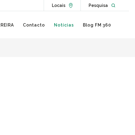
Go to Locations page
Open websit
Locais
Pesquisa
REIRA
Contacto
Notícias
Blog FM 360