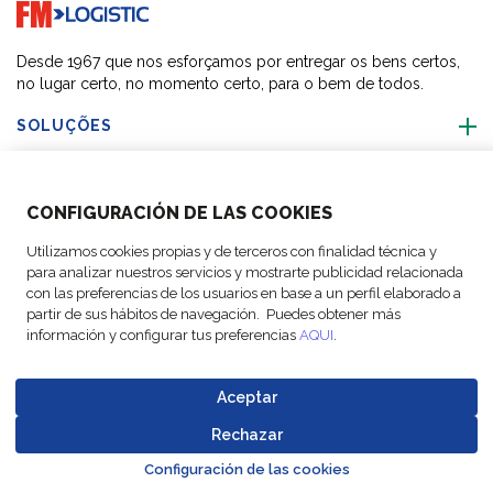
Go to home page
Desde 1967 que nos esforçamos por entregar os bens certos,
no lugar certo, no momento certo, para o bem de todos.
SOLUÇÕES
SOBRE NÓS
CONFIGURACIÓN DE LAS COOKIES
ACTIVIDADES
Utilizamos cookies propias y de terceros con finalidad técnica y
para analizar nuestros servicios y mostrarte publicidad relacionada
con las preferencias de los usuarios en base a un perfil elaborado a
SIGA-NOS
partir de sus hábitos de navegación. Puedes obtener más
información y configurar tus preferencias
AQUI
.
Aceptar
© Copyright FM
Configurações
Avisos
Política de
Codigo de
Rechazar
Go to top o
Logistic, 2026
de cookies
legais
Proteção de Dados
Conduta
Configuración de las cookies