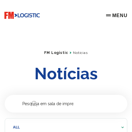
Go to home page
MENU
OPEN ME
FM Logistic
Notícias
Notícias
ALL