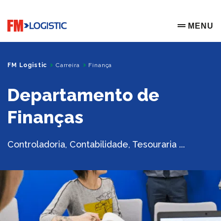
Go to home page
MENU
OPEN ME
FM Logistic
Carreira
Finança
Departamento de
Finanças
Controladoria, Contabilidade, Tesouraria ...