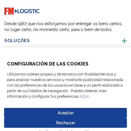
Go to home page
Desde 1967 que nos esforçamos por entregar os bens certos,
no lugar certo, no momento certo, para o bem de todos.
SOLUÇÕES
SOBRE NÓS
CONFIGURACIÓN DE LAS COOKIES
ACTIVIDADES
Utilizamos cookies propias y de terceros con finalidad técnica y
para analizar nuestros servicios y mostrarte publicidad relacionada
con las preferencias de los usuarios en base a un perfil elaborado a
SIGA-NOS
partir de sus hábitos de navegación. Puedes obtener más
información y configurar tus preferencias
AQUI
.
Aceptar
© Copyright FM
Configurações
Avisos
Política de
Codigo de
Rechazar
Go to top o
Logistic, 2026
de cookies
legais
Proteção de Dados
Conduta