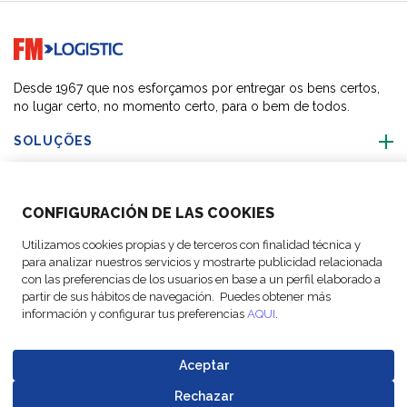
Go to home page
Desde 1967 que nos esforçamos por entregar os bens certos,
no lugar certo, no momento certo, para o bem de todos.
SOLUÇÕES
SOBRE NÓS
CONFIGURACIÓN DE LAS COOKIES
ACTIVIDADES
Utilizamos cookies propias y de terceros con finalidad técnica y
para analizar nuestros servicios y mostrarte publicidad relacionada
con las preferencias de los usuarios en base a un perfil elaborado a
SIGA-NOS
partir de sus hábitos de navegación. Puedes obtener más
información y configurar tus preferencias
AQUI
.
Aceptar
© Copyright FM
Configurações
Avisos
Política de
Codigo de
Rechazar
Go to top o