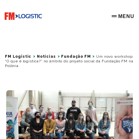
Go to home page
MENU
OPEN ME
FM Logistic
Notícias
Fundação FM
Um novo workshop
“O que é logística?” no âmbito do projeto social da Fundação FM na
Polônia