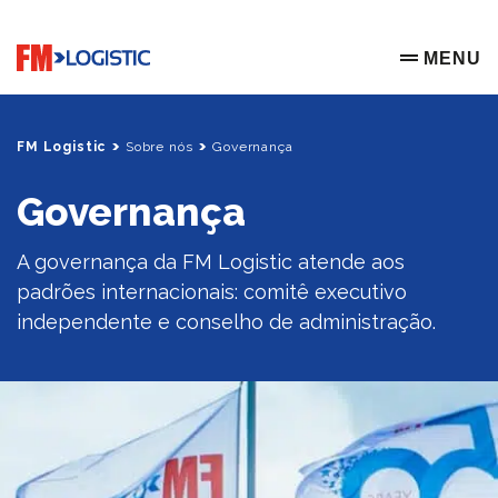
Go to home page
MENU
OPEN ME
FM Logistic
Sobre nós
Governança
Governança
A governança da FM Logistic atende aos
padrões internacionais: comitê executivo
independente e conselho de administração.