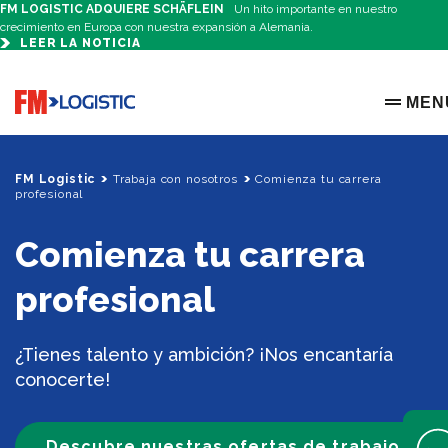
FM LOGISTIC ADQUIERE SCHÄFLEIN
Un hito importante en nuestro
crecimiento en Europa con nuestra expansión a Alemania.
LEER LA NOTICIA
Go to home page
MEN
OPEN 
FM Logistic
Trabaja con nosotros
Comienza tu carrera
profesional
Comienza tu carrera
profesional
¿Tienes talento y ambición? ¡Nos encantaría
conocerte!
Open 
Descubre nuestras ofertas de trabajo