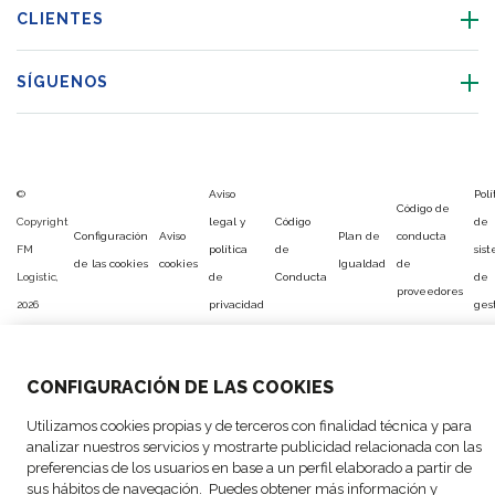
CLIENTES
SÍGUENOS
©
Aviso
Polí
Código de
Copyright
legal y
Código
de
Configuración
Aviso
Plan de
conducta
FM
política
de
sis
de las cookies
cookies
Igualdad
de
Logistic,
de
Conducta
de
proveedores
2026
privacidad
ges
CONFIGURACIÓN DE LAS COOKIES
Utilizamos cookies propias y de terceros con finalidad técnica y para
analizar nuestros servicios y mostrarte publicidad relacionada con las
preferencias de los usuarios en base a un perfil elaborado a partir de
sus hábitos de navegación. Puedes obtener más información y