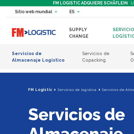
FM LOGISTIC ADQUIERE SCHÄFLEIN
U
Change country website
Sitio web mundial
ES
Change language
SUPPLY
SERVICIO
Go to home page
CHANGE
LOGÍSTI
Servicios de
Servicios de
S
Almacenaje Logístico
Copacking
O
FM Logistic
Servicios de logística
Servicios de Alm
Servicios de
Almacenaje