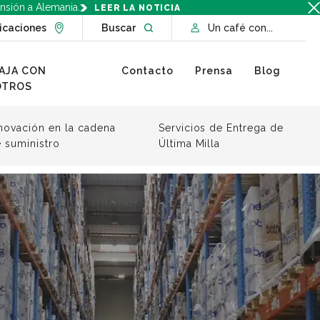
nsión a Alemania.
LEER LA NOTICIA
Go to Locations page
Open website search
icaciones
Buscar
Un café con...
AJA CON
Contacto
Prensa
Blog
OTROS
novación en la cadena
Servicios de Entrega de
 suministro
Última Milla