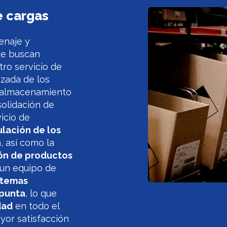
e cargas
enaje y
ue buscan
ro servicio de
izada de los
e almacenamiento
solidación de
icio de
lación de los
, así como la
ión de productos
 un equipo de
stemas
 punta
, lo que
dad
en todo el
yor satisfacción