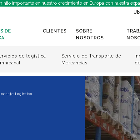
n hito importante en nuestro crecimiento en Europa con nuestra expa
Ub
S DE
CLIENTES
SOBRE
TRAB
CA
NOSOTROS
NOS
ervicios de logística
Servicio de Transporte de
In
mnicanal
Mercancías
de
acenaje Logístico