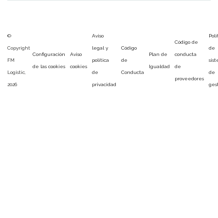
©
Aviso
Polí
Código de
Copyright
legal y
Código
de
Configuración
Aviso
Plan de
conducta
FM
política
de
sis
de las cookies
cookies
Igualdad
de
Logistic,
de
Conducta
de
proveedores
2026
privacidad
ges