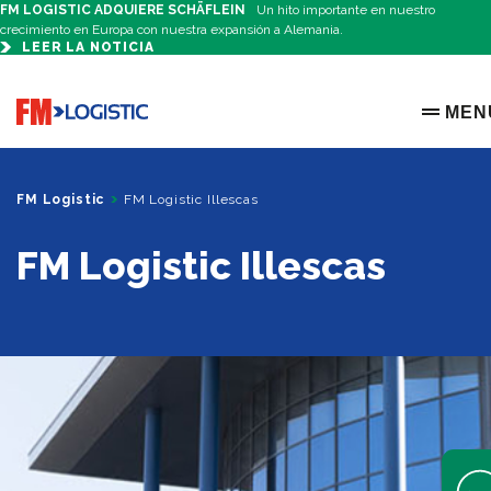
FM LOGISTIC ADQUIERE SCHÄFLEIN
Un hito importante en nuestro
crecimiento en Europa con nuestra expansión a Alemania.
LEER LA NOTICIA
Go to home page
MEN
OPEN 
FM Logistic
FM Logistic Illescas
FM Logistic Illescas
Open 