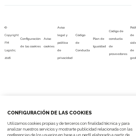
©
Aviso
Polí
Código de
Copyright
legal y
Código
de
Configuración
Aviso
Plan de
conducta
FM
política
de
sis
de las cookies
cookies
Igualdad
de
Logistic,
de
Conducta
de
proveedores
2026
privacidad
ges
CONFIGURACIÓN DE LAS COOKIES
Utilizamos cookies propias y de terceros con finalidad técnica y para
analizar nuestros servicios y mostrarte publicidad relacionada con las
preferencias de los usuarios en base a un perfil elaborado a partir de