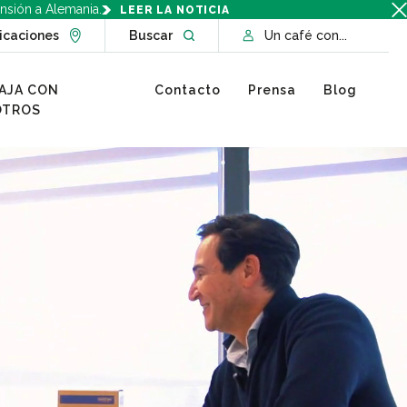
nsión a Alemania.
LEER LA NOTICIA
Go to Locations page
Open website search
icaciones
Buscar
Un café con...
AJA CON
Contacto
Prensa
Blog
OTROS