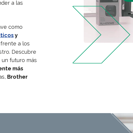
der a las
lave como
sticos
y
frente a los
stro. Descubre
 un futuro más
iente más
as,
Brother