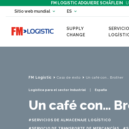
FM LOGISTIC ADQUIERE SCHÄFLEIN
U
Change country website
Sitio web mundial
ES
Change language
SUPPLY
SERVICIO
Go to home page
CHANGE
LOGÍSTI
FM Logistic
Caso de éxito
Un café con… Brother
Logística para el sector Industrial
España
Un café con… Br
#SERVICIOS DE ALMACENAJE LOGÍSTICO
#SERVICIO DE TRANSPORTE DE MERCANCÍAS
#S