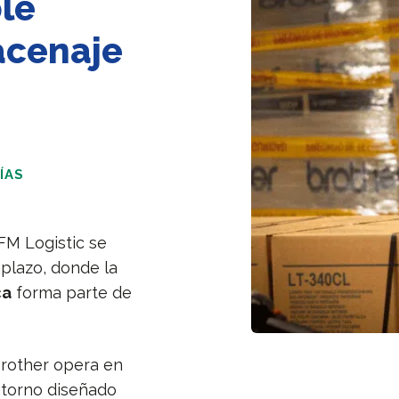
ble
acenaje
ÍAS
FM Logistic se
 plazo, donde la
ca
forma parte de
Brother opera en
ntorno diseñado