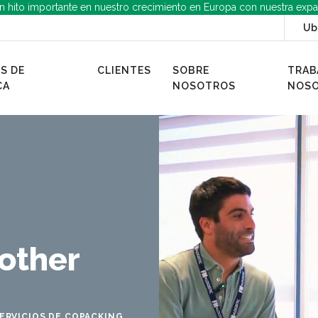
n hito importante en nuestro crecimiento en Europa con nuestra expa
Ub
S DE
CLIENTES
SOBRE
TRAB
CA
NOSOTROS
NOS
other
ERVICIOS DE COPACKING