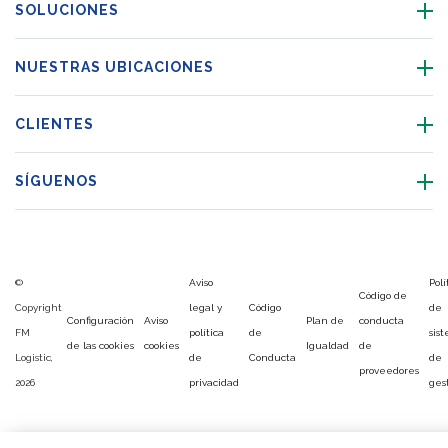
SOLUCIONES
NUESTRAS UBICACIONES
CLIENTES
SÍGUENOS
©
Aviso
Polí
Código de
Copyright
legal y
Código
de
Configuración
Aviso
Plan de
conducta
FM
política
de
sis
de las cookies
cookies
Igualdad
de
Logistic,
de
Conducta
de
proveedores
2026
privacidad
ges