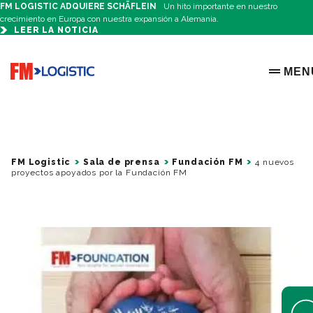
FM LOGISTIC ADQUIERE SCHÄFLEIN
Un hito importante en nuestro
crecimiento en Europa con nuestra expansión a Alemania.
LEER LA NOTICIA
Go to home page
MEN
OPEN 
FM Logistic
Sala de prensa
Fundación FM
4 nuevos
proyectos apoyados por la Fundación FM
Open 