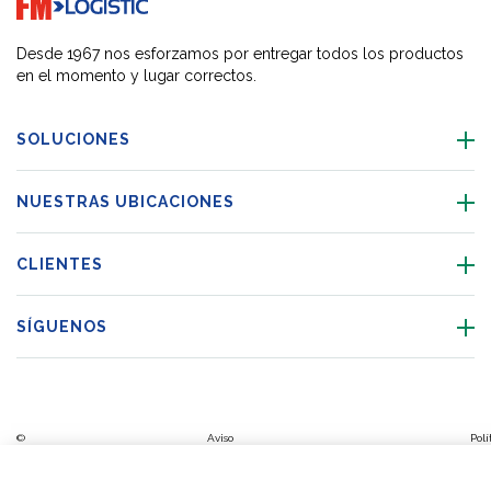
Go to home page
Desde 1967 nos esforzamos por entregar todos los productos
en el momento y lugar correctos.
SOLUCIONES
NUESTRAS UBICACIONES
CLIENTES
SÍGUENOS
©
Aviso
Polí
Código de
Copyright
legal y
Código
de
Configuración
Aviso
Plan de
conducta