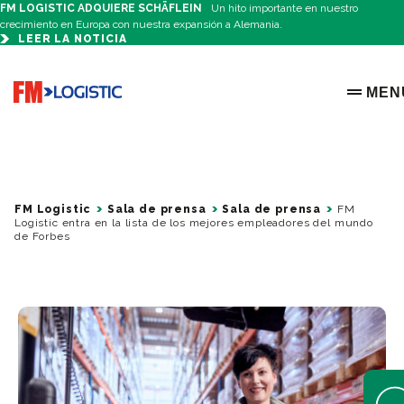
FM LOGISTIC ADQUIERE SCHÄFLEIN
Un hito importante en nuestro
crecimiento en Europa con nuestra expansión a Alemania.
LEER LA NOTICIA
Go to home page
MEN
OPEN 
FM Logistic
Sala de prensa
Sala de prensa
FM
Logistic entra en la lista de los mejores empleadores del mundo
de Forbes
Open 