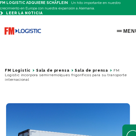
FM LOGISTIC ADQUIERE SCHÄFLEIN
Un hito importante en nuestro
crecimiento en Europa con nuestra expansión a Alemania.
LEER LA NOTICIA
Go to home page
MEN
OPEN 
FM Logistic
Sala de prensa
Sala de prensa
FM
Logistic incorpora semirremolques frigoríficos para su transporte
internacional
Open 