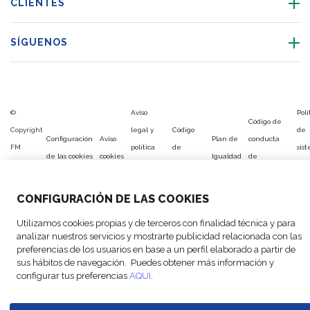
CLIENTES
SÍGUENOS
©
Aviso
Polí
Código de
Copyright
legal y
Código
de
Configuración
Aviso
Plan de
conducta
FM
política
de
sis
de las cookies
cookies
Igualdad
de
Logistic,
de
Conducta
de
proveedores
2026
privacidad
ges
CONFIGURACIÓN DE LAS COOKIES
Utilizamos cookies propias y de terceros con finalidad técnica y para
analizar nuestros servicios y mostrarte publicidad relacionada con las
preferencias de los usuarios en base a un perfil elaborado a partir de
sus hábitos de navegación. Puedes obtener más información y
configurar tus preferencias
AQUI
.