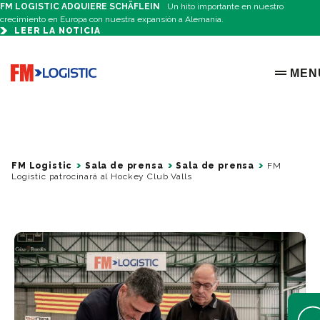
FM LOGISTIC ADQUIERE SCHÄFLEIN
Un hito importante en nuestro
crecimiento en Europa con nuestra expansión a Alemania.
LEER LA NOTICIA
Go to home page
MEN
OPEN 
FM Logistic
Sala de prensa
Sala de prensa
FM
Logistic patrocinará al Hockey Club Valls
Open 