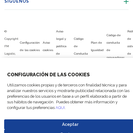
SÍGUENOS
©
Aviso
Polí
Código de
Copyright
legal y
Código
de
Configuración
Aviso
Plan de
conducta
FM
política
de
sis
de las cookies
cookies
Igualdad
de
Logistic,
de
Conducta
de
proveedores
2026
privacidad
ges
CONFIGURACIÓN DE LAS COOKIES
Utilizamos cookies propias y de terceros con finalidad técnica y para
analizar nuestros servicios y mostrarte publicidad relacionada con las
preferencias de los usuarios en base a un perfil elaborado a partir de
sus hábitos de navegación. Puedes obtener más información y
configurar tus preferencias
AQUI
.
Aceptar