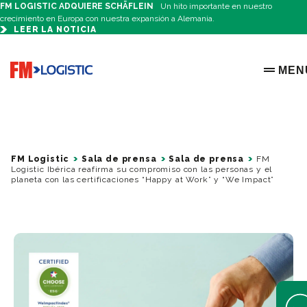
FM LOGISTIC ADQUIERE SCHÄFLEIN
Un hito importante en nuestro
crecimiento en Europa con nuestra expansión a Alemania.
LEER LA NOTICIA
Go to home page
MEN
OPEN 
FM Logistic
Sala de prensa
Sala de prensa
FM
Logistic Ibérica reafirma su compromiso con las personas y el
planeta con las certificaciones “Happy at Work” y “We Impact”
Open 