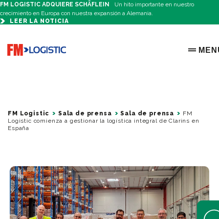
FM LOGISTIC ADQUIERE SCHÄFLEIN
Un hito importante en nuestro
crecimiento en Europa con nuestra expansión a Alemania.
LEER LA NOTICIA
Go to home page
MEN
OPEN 
FM Logistic
Sala de prensa
Sala de prensa
FM
Logistic comienza a gestionar la logística integral de Clarins en
España
Open 