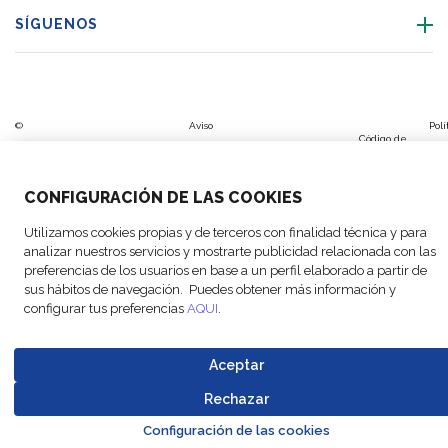
SÍGUENOS
©
Aviso
Polí
Código de
Copyright
legal y
Código
de
Configuración
Aviso
Plan de
conducta
FM
política
de
sis
de las cookies
cookies
Igualdad
de
CONFIGURACIÓN DE LAS COOKIES
Logistic,
de
Conducta
de
proveedores
2026
privacidad
ges
Utilizamos cookies propias y de terceros con finalidad técnica y para
analizar nuestros servicios y mostrarte publicidad relacionada con las
preferencias de los usuarios en base a un perfil elaborado a partir de
sus hábitos de navegación. Puedes obtener más información y
configurar tus preferencias
AQUI
.
Aceptar
Rechazar
Go to 
Configuración de las cookies