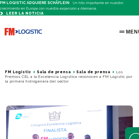
FM LOGISTIC ADQUIERE SCHÄFLEIN
Un hito importante en nuestro
crecimiento en Europa con nuestra expansión a Alemania.
LEER LA NOTICIA
Go to home page
MEN
OPEN 
FM Logistic
Sala de prensa
Sala de prensa
Los
Premios CEL a la Excelencia Logística reconocen a FM Logistic por
la primera hidrogenera del sector
Open 