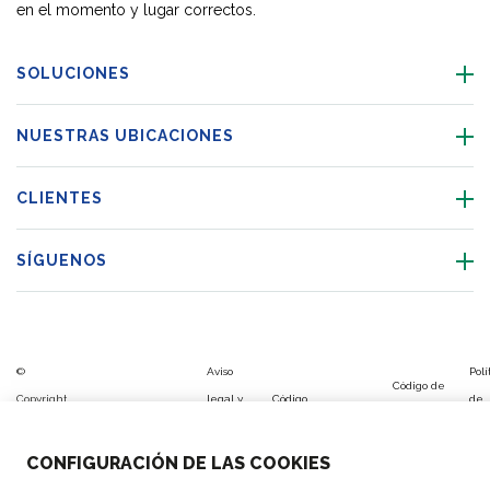
en el momento y lugar correctos.
SOLUCIONES
NUESTRAS UBICACIONES
CLIENTES
SÍGUENOS
©
Aviso
Polí
Código de
Copyright
legal y
Código
de
Configuración
Aviso
Plan de
conducta
FM
política
de
sis
de las cookies
cookies
Igualdad
de
Logistic,
de
Conducta
de
CONFIGURACIÓN DE LAS COOKIES
proveedores
2026
privacidad
ges