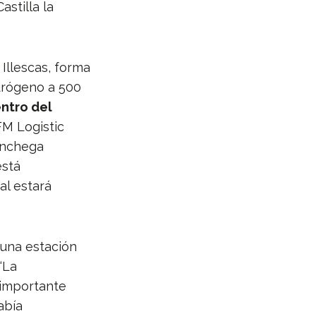
astilla la
 Illescas, forma
drógeno a 500
entro del
M Logistic
anchega
está
al estará
 una estación
 “La
 importante
abía