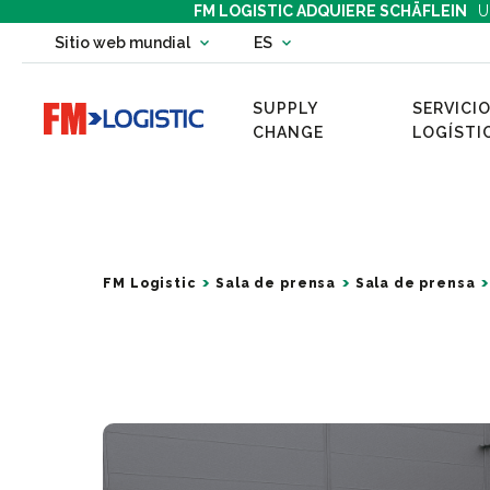
FM LOGISTIC ADQUIERE SCHÄFLEIN
U
Change country website
Sitio web mundial
ES
Change language
SUPPLY
SERVICIO
Go to home page
CHANGE
LOGÍSTI
FM Logistic
Sala de prensa
Sala de prensa