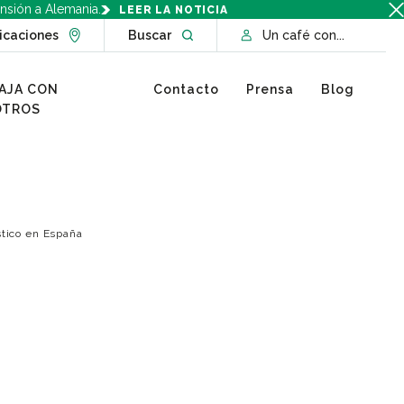
nsión a Alemania.
LEER LA NOTICIA
Go to Locations page
Open website search
icaciones
Buscar
Un café con...
AJA CON
Contacto
Prensa
Blog
OTROS
stico en España