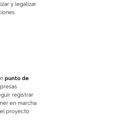
zar y legalizar
ciones
un
punto de
mpresas
uir registrar
oner en marcha
del proyecto