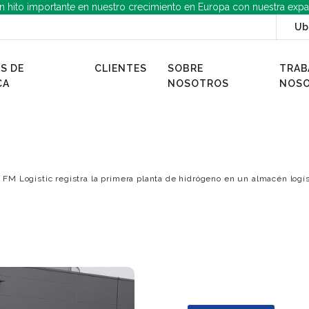
n hito importante en nuestro crecimiento en Europa con nuestra expa
Ub
S DE
CLIENTES
SOBRE
TRAB
CA
NOSOTROS
NOS
FM Logistic registra la primera planta de hidrógeno en un almacén logí