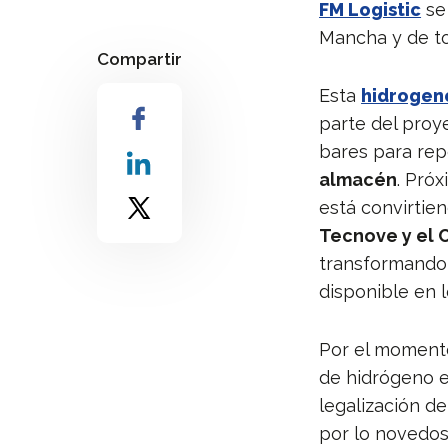
FM Logistic
se
Mancha y de 
Compartir
Esta
hidrogen
parte del proy
bares para rep
almacén
. Pró
está convirtie
Tecnove y el 
transformando u
disponible en 
Por el moment
de hidrógeno 
legalización d
por lo novedoso