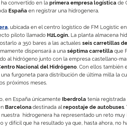
 ha convertido en la
primera empresa logística
de C
toda
España
en registrar una hidrogenera.
era
, ubicada en el centro logístico de FM Logistic en
ecto piloto llamado
H2Login.
La planta almacena hi
ostarlo a 350 bares a las actuales
seis carretillas d
ximamente dispensará a una
séptima carretilla
que F
ndo al hidrógeno junto con la empresa castellano-m
Centro Nacional del Hidrógeno
. Con ellos también 
na furgoneta para distribución de última milla la cu
los próximos meses.
o, en España únicamente
Iberdrola
tenía registrada
en
Barcelona
destinada al
repostaje de autobuses
.
e nuestra hidrogenera ha representado un reto muy
 y difícil que ha resultado ya que, hasta ahora, no h