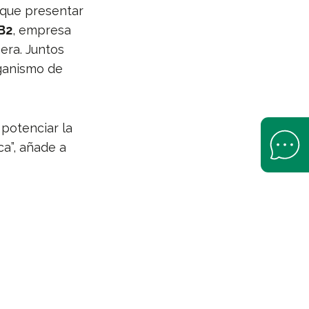
o que presentar
B2
, empresa
era. Juntos
ganismo de
 potenciar la
Open Help 
a”, añade a