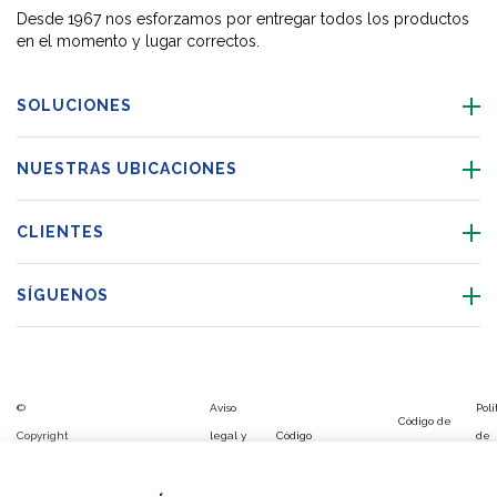
Desde 1967 nos esforzamos por entregar todos los productos
en el momento y lugar correctos.
SOLUCIONES
NUESTRAS UBICACIONES
CLIENTES
SÍGUENOS
©
Aviso
Polí
Código de
Copyright
legal y
Código
de
Configuración
Aviso
Plan de
conducta
FM
política
de
sis
de las cookies
cookies
Igualdad
de
Logistic,
de
Conducta
de