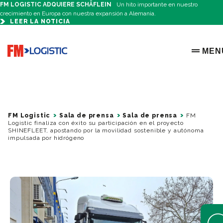
FM LOGISTIC ADQUIERE SCHÄFLEIN
Un hito importante en nuestro
crecimiento en Europa con nuestra expansión a Alemania.
LEER LA NOTICIA
Go to home page
MEN
OPEN 
FM Logistic
Sala de prensa
Sala de prensa
FM
Logistic finaliza con éxito su participación en el proyecto
SHINEFLEET, apostando por la movilidad sostenible y autónoma
impulsada por hidrógeno
Open 