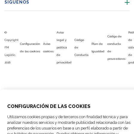
SÍGUENOS
©
Aviso
Polí
Código de
Copyright
legal y
Código
de
Configuración
Aviso
Plan de
conducta
FM
política
de
sis
de las cookies
cookies
Igualdad
de
Logistic,
de
Conducta
de
proveedores
2026
privacidad
ges
CONFIGURACIÓN DE LAS COOKIES
Utilizamos cookies propias y de terceros con finalidad técnica y para
analizar nuestros servicios y mostrarte publicidad relacionada con las
preferencias de los usuarios en base a un perfil elaborado a partir de
sus hábitos de navegación. Puedes obtener más información y