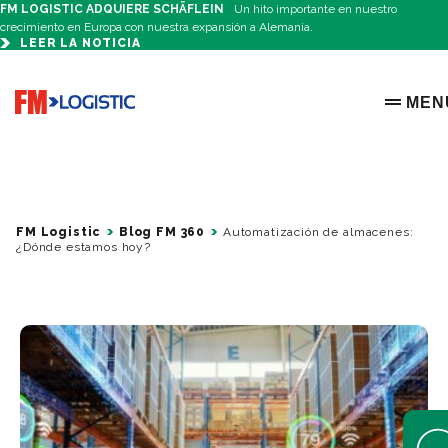
FM LOGISTIC ADQUIERE SCHÄFLEIN
Un hito importante en nuestro
crecimiento en Europa con nuestra expansión a Alemania.
LEER LA NOTICIA
Go to home page
MEN
OPEN 
FM Logistic
Blog FM 360
Automatización de almacenes:
¿Dónde estamos hoy?
Open 