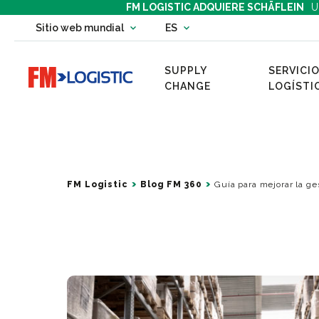
FM LOGISTIC ADQUIERE SCHÄFLEIN
U
Change country website
Sitio web mundial
ES
Change language
SUPPLY
SERVICIO
Go to home page
CHANGE
LOGÍSTI
FM Logistic
Blog FM 360
Guía para mejorar la ge