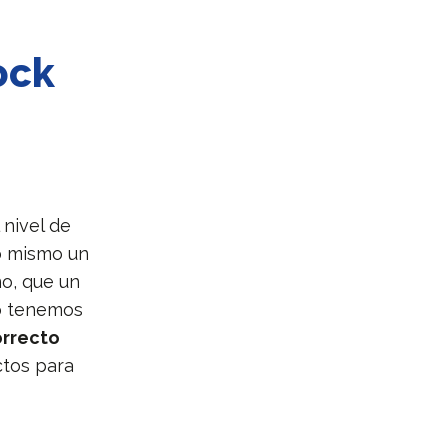
ock
 nivel de
o mismo un
ño, que un
no tenemos
orrecto
ctos para