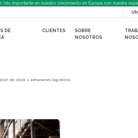
n hito importante en nuestro crecimiento en Europa con nuestra expa
Ub
S DE
CLIENTES
SOBRE
TRAB
CA
NOSOTROS
NOS
stión de stock y almacenes logísticos