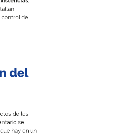
xistencias
.
tallan
 control de
n del
ctos de los
entario se
s que hay en un