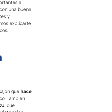
ortantes a
 con una buena
tes y
os explicarte
cos.
n
sajón que
hace
ico. También
KU
, que