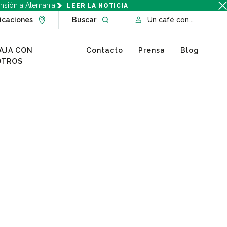
nsión a Alemania.
LEER LA NOTICIA
Go to Locations page
Open website search
icaciones
Buscar
Un café con...
AJA CON
Contacto
Prensa
Blog
OTROS