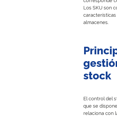
corresponde co
Los SKU son có
características
almacenes.
Princi
gestió
stock
El control del
que se dispone
relaciona con l