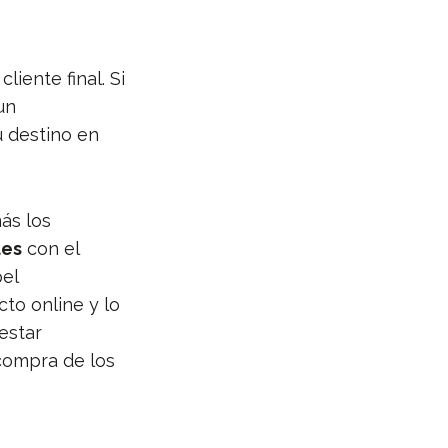
iente final. Si
 un
u destino en
ás los
les
con el
pel
to online y lo
estar
compra de los