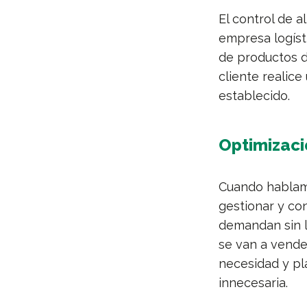
El control de a
empresa logísti
de productos d
cliente realic
establecido.
Optimizaci
Cuando hablamo
gestionar y co
demandan sin 
se van a vende
necesidad y pla
innecesaria.