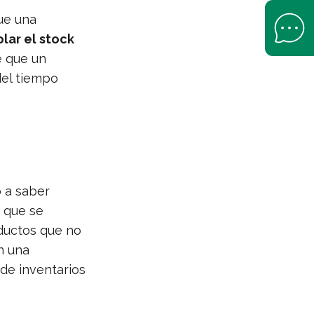
que una
Open Help 
olar el stock
e que un
del tiempo
 a saber
s
que se
ductos que no
n una
 de inventarios