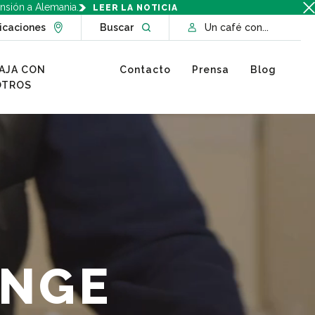
nsión a Alemania.
LEER LA NOTICIA
Go to Locations page
Open website search
icaciones
Buscar
Un café con...
AJA CON
Contacto
Prensa
Blog
OTROS
NGE