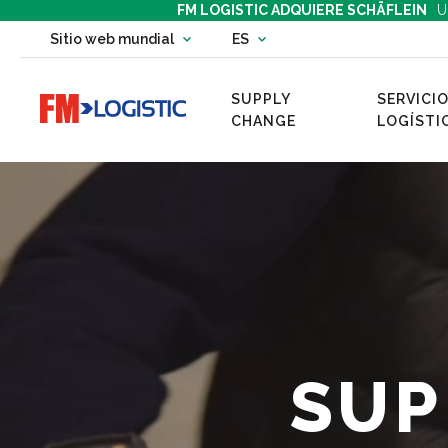
FM LOGISTIC ADQUIERE SCHÄFLEIN
U
Change country website
Sitio web mundial
ES
Change language
SUPPLY
SERVICIO
Go to home page
CHANGE
LOGÍSTI
FM Logistic Ibérica - Operador logístico
SUP