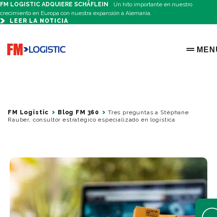
FM LOGISTIC ADQUIERE SCHÄFLEIN
Un hito importante en nuestro
crecimiento en Europa con nuestra expansión a Alemania.
LEER LA NOTICIA
Go to home page
MEN
OPEN 
FM Logistic
Blog FM 360
Tres preguntas a Stéphane
Rauber, consultor estratégico especializado en logística
Open 