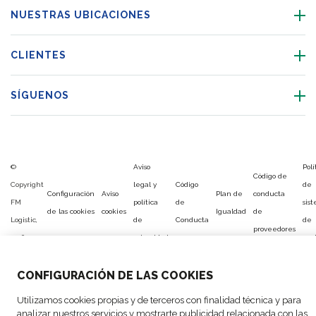
NUESTRAS UBICACIONES
CLIENTES
SÍGUENOS
©
Aviso
Polí
Código de
Copyright
legal y
Código
de
Configuración
Aviso
Plan de
conducta
FM
política
de
sis
de las cookies
cookies
Igualdad
de
Logistic,
de
Conducta
de
proveedores
2026
privacidad
ges
CONFIGURACIÓN DE LAS COOKIES
Utilizamos cookies propias y de terceros con finalidad técnica y para
analizar nuestros servicios y mostrarte publicidad relacionada con las