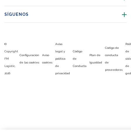
SÍGUENOS
©
Aviso
Polí
Código de
Copyright
legal y
Código
de
Configuración
Aviso
Plan de
conducta
FM
política
de
sis
de las cookies
cookies
Igualdad
de
Logistic,
de
Conducta
de
proveedores
2026
privacidad
ges