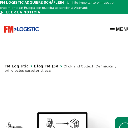
FM LOGISTIC ADQUIERE SCHÄFLEIN
Un hito importante en nuestro
crecimiento en Europa con nuestra expansión a Alemania.
LEER LA NOTICIA
Go to home page
MEN
OPEN 
FM Logistic
Blog FM 360
Click and Collect: Definición y
principales características
Open 