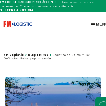
FM LOGISTIC ADQUIERE SCHÄFLEIN
Un hito importante en nuestro
crecimiento en Europa con nuestra expansión a Alemania.
LEER LA NOTICIA
Go to home page
MEN
OPEN 
FM Logistic
Blog FM 360
Logística de última milla:
Definición, Retos y optimización
Open 