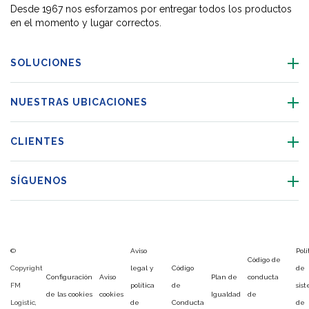
Desde 1967 nos esforzamos por entregar todos los productos
en el momento y lugar correctos.
SOLUCIONES
NUESTRAS UBICACIONES
CLIENTES
SÍGUENOS
©
Aviso
Polí
Código de
Copyright
legal y
Código
de
Configuración
Aviso
Plan de
conducta
FM
política
de
sis
de las cookies
cookies
Igualdad
de
Logistic,
de
Conducta
de