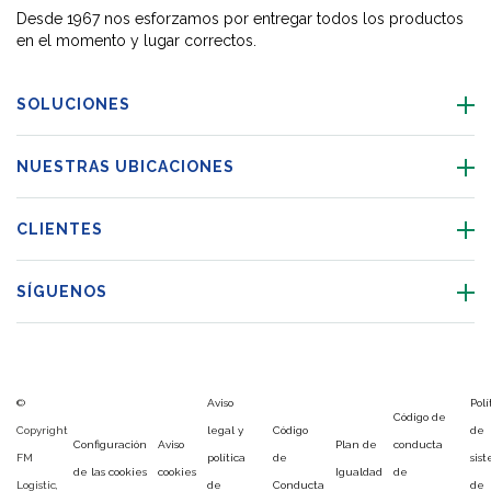
Desde 1967 nos esforzamos por entregar todos los productos
en el momento y lugar correctos.
SOLUCIONES
NUESTRAS UBICACIONES
CLIENTES
SÍGUENOS
©
Aviso
Polí
Código de
Copyright
legal y
Código
de
Configuración
Aviso
Plan de
conducta
FM
política
de
sis
de las cookies
cookies
Igualdad
de
Logistic,
de
Conducta
de