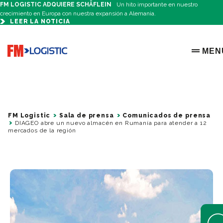
FM LOGISTIC ADQUIERE SCHÄFLEIN
Un hito importante en nuestro
crecimiento en Europa con nuestra expansión a Alemania.
LEER LA NOTICIA
Go to home page
MEN
OPEN 
FM Logistic
Sala de prensa
Comunicados de prensa
DIAGEO abre un nuevo almacén en Rumanía para atender a 12
mercados de la región
Open 