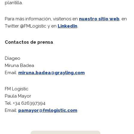
plantilla.
Para más información, visítenos en
nuestro sitio web
, en
Twitter @FMLogistic y en
LinkedIn
.
Contactos de prensa
Diageo
Miruna Badea
Email:
miruna.badea@grayling.com
FM Logistic
Paula Mayor
Tel. +34 626397394
Email:
pamayor@fmlogistic.com