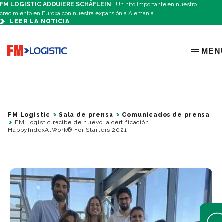
FM LOGISTIC ADQUIERE SCHÄFLEIN
Un hito importante en nuestro
crecimiento en Europa con nuestra expansión a Alemania.
LEER LA NOTICIA
Go to home page
MEN
OPEN 
FM Logistic
Sala de prensa
Comunicados de prensa
FM Logistic recibe de nuevo la certificación
HappyIndexAtWork® For Starters 2021
Open 