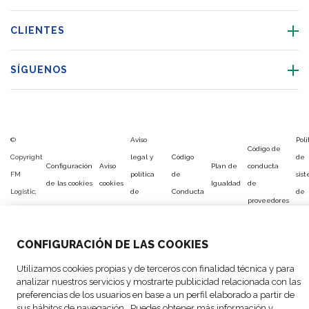
CLIENTES
SÍGUENOS
©
Aviso
Polí
Código de
Copyright
legal y
Código
de
Configuración
Aviso
Plan de
conducta
FM
política
de
sis
de las cookies
cookies
Igualdad
de
Logistic,
de
Conducta
de
proveedores
2026
privacidad
ges
CONFIGURACIÓN DE LAS COOKIES
Utilizamos cookies propias y de terceros con finalidad técnica y para
analizar nuestros servicios y mostrarte publicidad relacionada con las
preferencias de los usuarios en base a un perfil elaborado a partir de
sus hábitos de navegación. Puedes obtener más información y