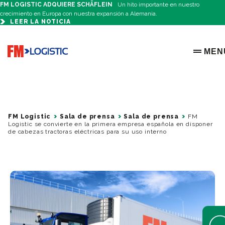
FM LOGISTIC ADQUIERE SCHÄFLEIN
Un hito importante en nuestro
crecimiento en Europa con nuestra expansión a Alemania.
LEER LA NOTICIA
Go to home page
MEN
OPEN 
FM Logistic
Sala de prensa
Sala de prensa
FM
Logistic se convierte en la primera empresa española en disponer
de cabezas tractoras eléctricas para su uso interno
Open 