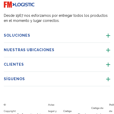
Go to home page
Desde 1967 nos esforzamos por entregar todos los productos
en el momento y lugar correctos.
SOLUCIONES
NUESTRAS UBICACIONES
CLIENTES
SÍGUENOS
©
Aviso
Polí
Código de
Copyright
legal y
Código
de