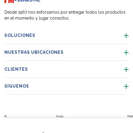
Desde 1967 nos esforzamos por entregar todos los productos
en el momento y lugar correctos.
SOLUCIONES
NUESTRAS UBICACIONES
CLIENTES
SÍGUENOS
©
Aviso
Polí
Código de
Copyright
legal y
Código
de
Configuración
Aviso
Plan de
conducta
FM
política
de
sis