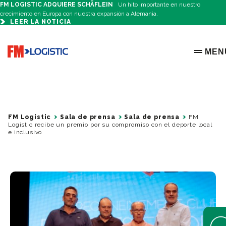
FM LOGISTIC ADQUIERE SCHÄFLEIN
Un hito importante en nuestro
crecimiento en Europa con nuestra expansión a Alemania.
LEER LA NOTICIA
Go to home page
MEN
OPEN 
FM Logistic
Sala de prensa
Sala de prensa
FM
Logistic recibe un premio por su compromiso con el deporte local
e inclusivo
Open 