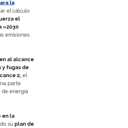
ara la
ar el cálculo
uerza el
a «2030
sus emisiones
en al alcance
 y fugas de
cance 2,
el
na parte
s de energía
 en la
ado su
plan de