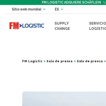
FM LOGISTIC ADQUIERE SCHÄFLEIN
U
Change country website
Sitio web mundial
ES
Change language
SUPPLY
SERVICIO
Go to home page
CHANGE
LOGÍSTI
FM Logistic
Sala de prensa
Sala de prensa