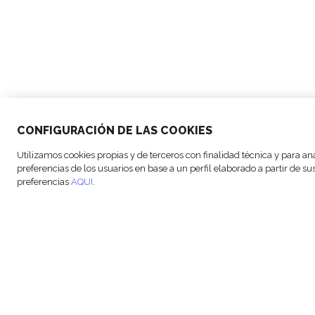
© Copyright FM
Configuración de las
Aviso
CONFIGURACIÓN DE LAS COOKIES
Logistic, 2026
cookies
cookies
Utilizamos cookies propias y de terceros con finalidad técnica y para an
preferencias de los usuarios en base a un perfil elaborado a partir de 
preferencias
AQUI
.