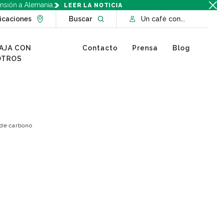
nsión a Alemania.
LEER LA NOTICIA
Go to Locations page
Open website search
icaciones
Buscar
Un café con...
AJA CON
Contacto
Prensa
Blog
OTROS
 de carbono