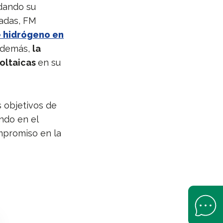
idando su
cadas, FM
e hidrógeno en
Además,
la
voltaicas
en su
s objetivos de
ando en el
ompromiso en la
Open Help 