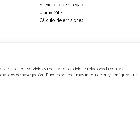
Servicios de Entrega de
Última Milla
Cálculo de emisiones
Aviso legal y política de
Código de
Plan de
privacidad
Conducta
Igualdad
alizar nuestros servicios y mostrarte publicidad relacionada con las
sus hábitos de navegación. Puedes obtener más información y configurar tus