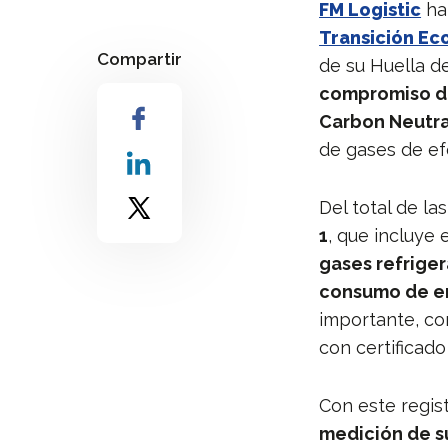
FM Logistic
ha 
Transición Ec
Compartir
de su Huella de
compromiso de
Carbon Neutra
de gases de ef
Del total de la
1
, que incluye 
gases refriger
consumo de en
importante, con
con certificado
Con este regis
medición de s