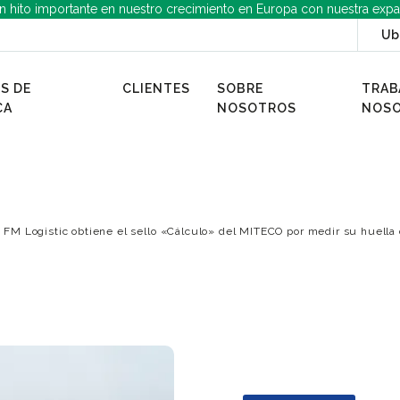
n hito importante en nuestro crecimiento en Europa con nuestra expa
Ub
S DE
CLIENTES
SOBRE
TRAB
CA
NOSOTROS
NOS
FM Logistic obtiene el sello «Cálculo» del MITECO por medir su huella