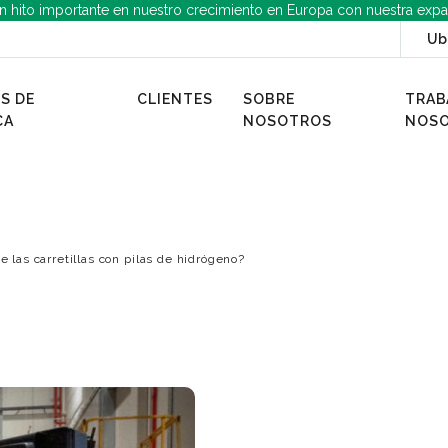
n hito importante en nuestro crecimiento en Europa con nuestra expa
Ub
S DE
CLIENTES
SOBRE
TRAB
CA
NOSOTROS
NOS
e las carretillas con pilas de hidrógeno?