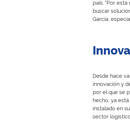
país. “Por esta
buscar solucio
García, especi
Innova
Desde hace var
innovación y d
por el que se 
hecho, ya está
instalado en su
sector logístic