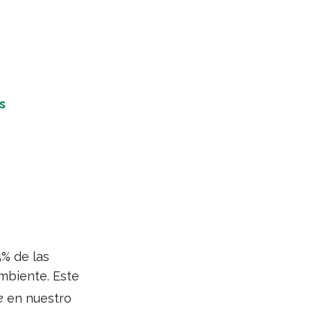
s
5% de las
mbiente. Este
e
en nuestro