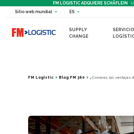
FM LOGISTIC ADQUIERE SCHÄFLEIN
U
Change country website
Sitio web mundial
ES
Change language
SUPPLY
SERVICIO
Go to home page
CHANGE
LOGÍSTI
FM Logistic
Blog FM 360
¿Conoces las ventajas d