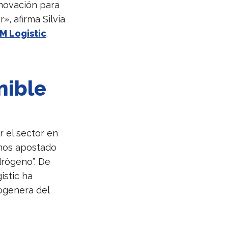
innovación para
, afirma Silvia
M Logistic
.
nible
r el sector en
emos apostado
drógeno”. De
stic ha
rogenera del