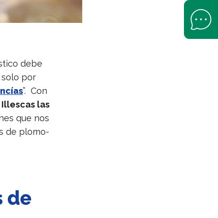
Open Help 
stico debe
 solo por
ncías
”. Con
Illescas las
ones que nos
as de plomo-
s de