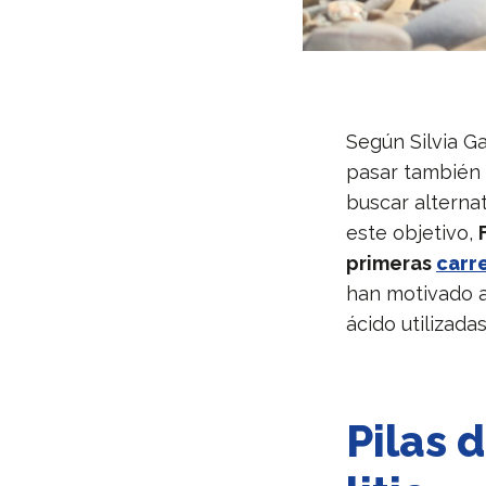
Según Silvia G
pasar también 
buscar alterna
este objetivo,
primeras
carr
han motivado a 
ácido utilizada
Pilas 