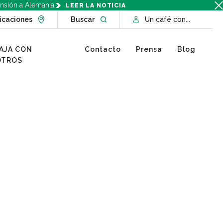
nsión a Alemania.
LEER LA NOTICIA
Go to Locations page
Open website search
icaciones
Buscar
Un café con...
AJA CON
Contacto
Prensa
Blog
OTROS