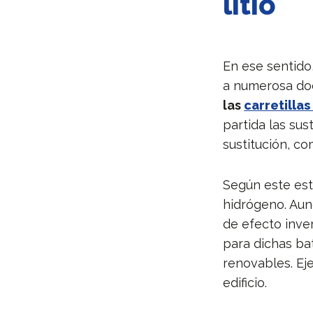
litio
En ese sentido
a numerosa doc
las
carretilla
partida las sus
sustitución, co
Según este est
hidrógeno. Aun
de efecto inve
para dichas ba
renovables. Eje
edificio.