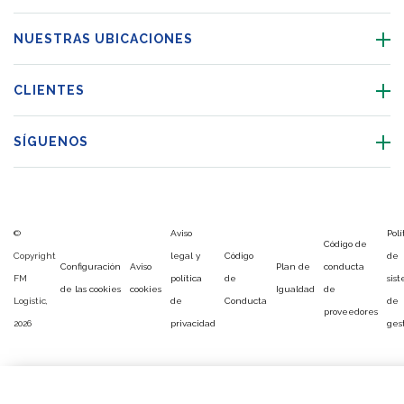
NUESTRAS UBICACIONES
CLIENTES
SÍGUENOS
©
Aviso
Polí
Código de
Copyright
legal y
Código
de
Configuración
Aviso
Plan de
conducta
FM
política
de
sis
de las cookies
cookies
Igualdad
de
Logistic,
de
Conducta
de
proveedores
2026
privacidad
ges