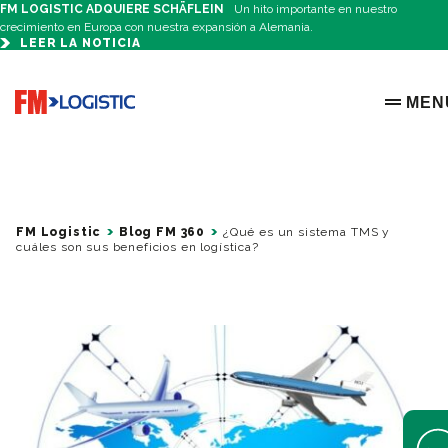
FM LOGISTIC ADQUIERE SCHÄFLEIN
Un hito importante en nuestro
crecimiento en Europa con nuestra expansión a Alemania.
LEER LA NOTICIA
Go to home page
MEN
OPEN 
FM Logistic
Blog FM 360
¿Qué es un sistema TMS y
cuáles son sus beneficios en logística?
Open 