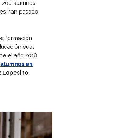
 200 alumnos
enes han pasado
os formación
ducación dual
de el año 2018.
a
alumnos en
z Lopesino
,