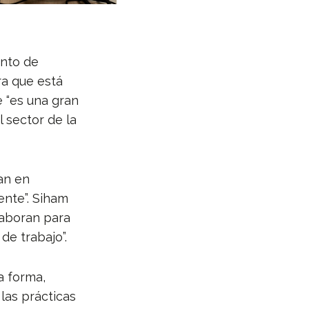
ento de
ra que está
e “es una gran
 sector de la
an en
nte”. Siham
laboran para
de trabajo”.
a forma,
las prácticas