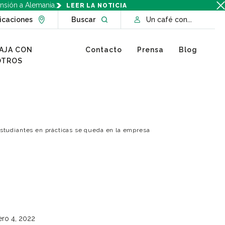
nsión a Alemania.
LEER LA NOTICIA
Go to Locations page
Open website search
icaciones
Buscar
Un café con...
AJA CON
Contacto
Prensa
Blog
OTROS
 estudiantes en prácticas se queda en la empresa
ero 4, 2022