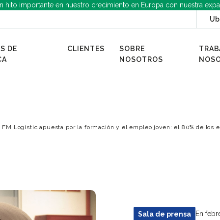
n hito importante en nuestro crecimiento en Europa con nuestra expa
Ub
S DE
CLIENTES
SOBRE
TRAB
CA
NOSOTROS
NOS
FM Logistic apuesta por la formación y el empleo joven: el 80% de los
En febr
Sala de prensa