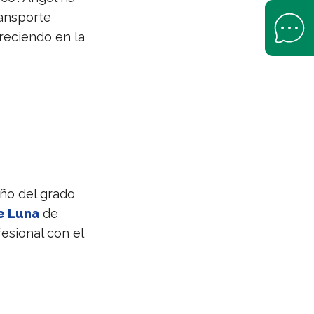
ansporte
Open Help 
creciendo en la
ño del grado
e Luna
de
esional con el