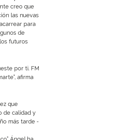
ente creo que
ión las nuevas
acarrear para
lgunos de
los futuros
este por ti. FM
arte”, afirma
vez que
o de calidad y
año más tarde -
co”. Ángel ha