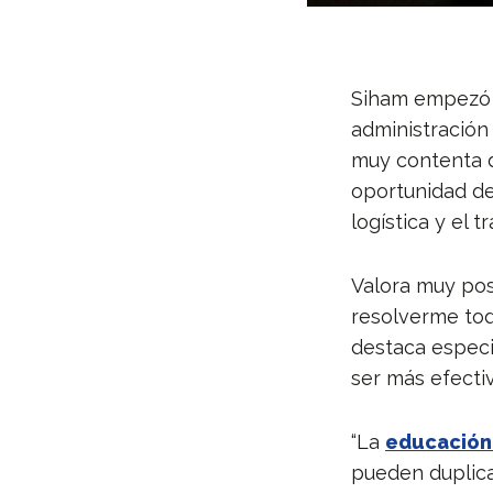
Siham empezó 
administración
muy contenta d
oportunidad de
logística y el t
Valora muy pos
resolverme to
destaca especi
ser más efecti
“La
educación
pueden duplicar