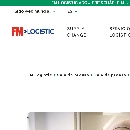
FM LOGISTIC ADQUIERE SCHÄFLEIN
U
Change country website
Sitio web mundial
ES
Change language
SUPPLY
SERVICIO
Go to home page
CHANGE
LOGÍSTI
FM Logistic
Sala de prensa
Sala de prensa