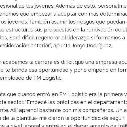
fesional de los jóvenes. Además de esto, personalm
tenemos que empezar a aceptar con más determinac
ros jóvenes. También asumir los riesgos que puedan 
as estructuras sus propuestas en la renovación de a
s. Será difícil regenerar el liderazgo si formamos a 
consideración anterior”, apunta Jorge Rodríguez.
 acabamos la carrera es difícil que una empresa apu
re te brinda esa oportunidad y pone empeño en form
 empleado de FM Logistic.
ta que cuando entró en FM Logistic era la primera 
ste sector. “Empecé las prácticas en el departament
iente. Allí aprendí bastante con mis compañeros. Un 
 de la plantilla- me dieron la oportunidad de seguir
 a nivel laboral y entré en el departamento de tráfi