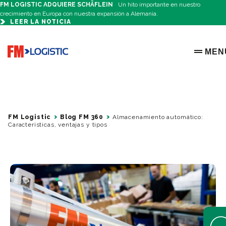
FM LOGISTIC ADQUIERE SCHÄFLEIN
Un hito importante en nuestro
crecimiento en Europa con nuestra expansión a Alemania.
LEER LA NOTICIA
Go to home page
MEN
OPEN 
FM Logistic
Blog FM 360
Almacenamiento automático:
Características, ventajas y tipos
Open 