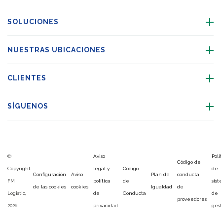
SOLUCIONES
NUESTRAS UBICACIONES
CLIENTES
SÍGUENOS
©
Aviso
Polí
Código de
Copyright
legal y
Código
de
Configuración
Aviso
Plan de
conducta
FM
política
de
sis
de las cookies
cookies
Igualdad
de
Logistic,
de
Conducta
de
proveedores
2026
privacidad
ges