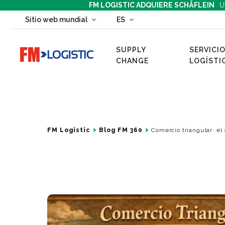
FM LOGISTIC ADQUIERE SCHÄFLEIN
U
Change country website
Sitio web mundial
ES
Change language
SUPPLY
SERVICIO
Go to home page
CHANGE
LOGÍSTI
FM Logistic
Blog FM 360
Comercio triangular: el