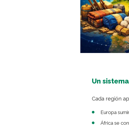
Un sistema
Cada región ap
Europa sumin
África se co