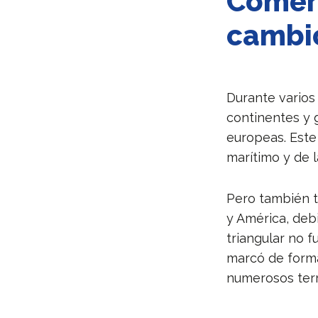
Comerc
cambió
Durante varios
continentes y
europeas. Este
marítimo y de 
Pero también 
y América, debi
triangular no 
marcó de forma
numerosos terri