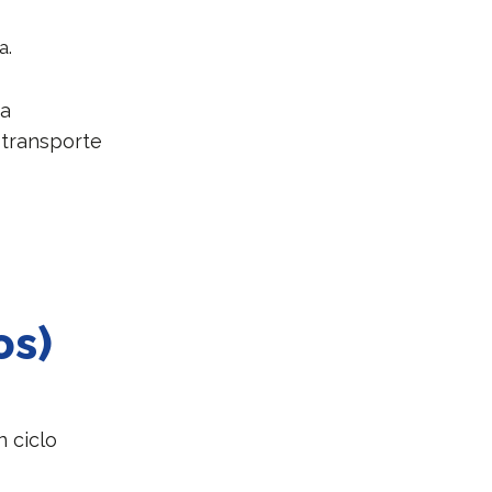
a.
ba
 transporte
os)
 ciclo