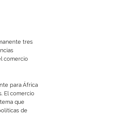
rmanente tres
ncias
el comercio
te para África
s. El comercio
stema que
olíticas de