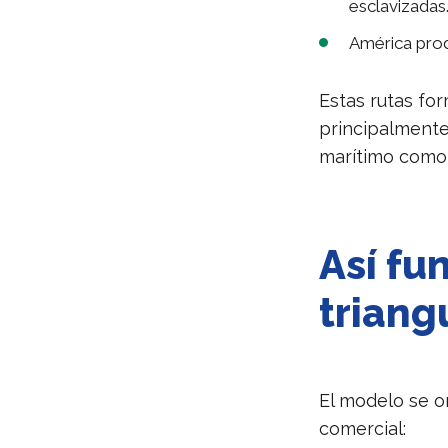
esclavizadas
América prod
Estas rutas fo
principalmente
marítimo como 
Así fu
triang
El modelo se o
comercial: