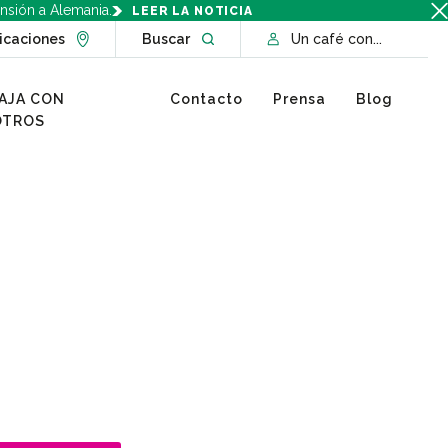
nsión a Alemania.
LEER LA NOTICIA
Go to Locations page
Open website search
icaciones
Buscar
Un café con...
AJA CON
Contacto
Prensa
Blog
OTROS