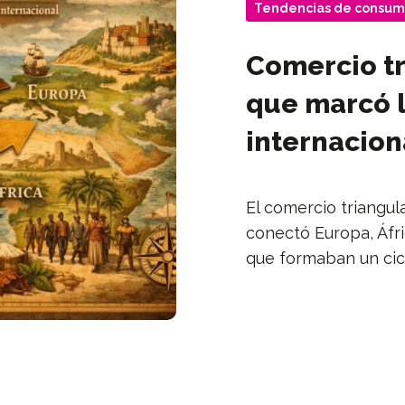
Tendencias de consum
Comercio tr
que marcó l
internacion
El comercio triangul
conectó Europa, Áfr
que formaban un cic