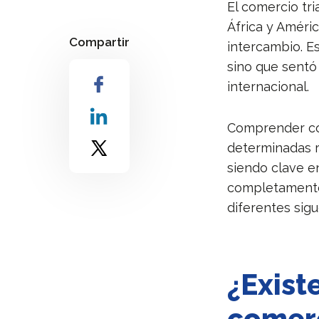
El comercio tr
África y Améri
Compartir
intercambio. E
sino que sentó
internacional.
Comprender có
determinadas r
siendo clave e
completamente 
diferentes sig
¿Exist
comerc