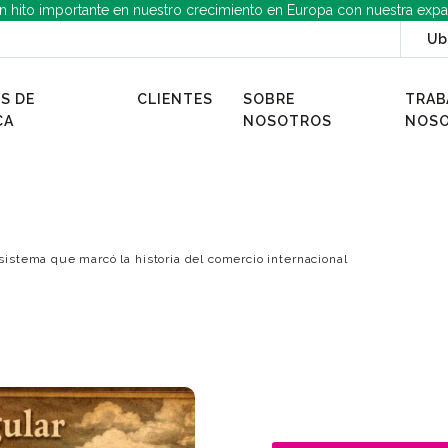
n hito importante en nuestro crecimiento en Europa con nuestra expa
Ub
S DE
CLIENTES
SOBRE
TRAB
CA
NOSOTROS
NOS
 sistema que marcó la historia del comercio internacional