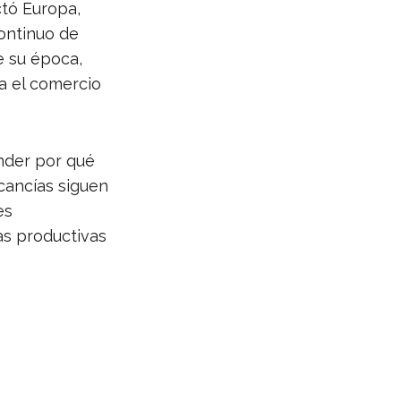
ctó Europa,
ontinuo de
e su época,
a el comercio
nder por qué
cancías siguen
es
as productivas