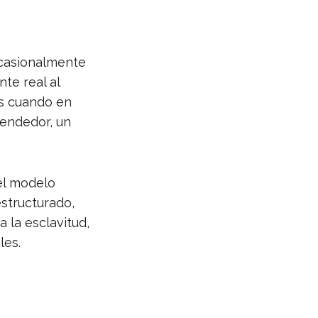
ocasionalmente
te real al
es cuando en
vendedor, un
el modelo
estructurado,
 la esclavitud,
les.