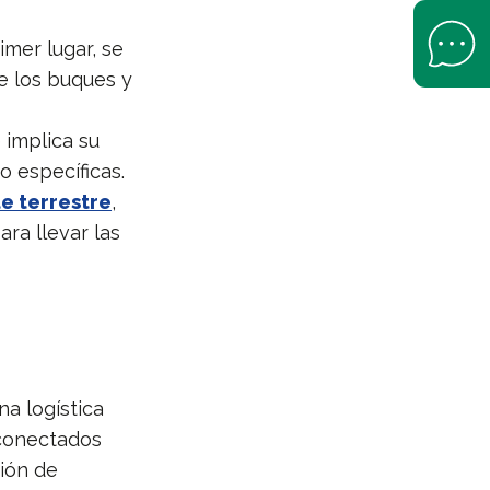
Open Help 
imer lugar, se
e los buques y
e implica su
o específicas.
e terrestre
,
ra llevar las
na logística
rconectados
tión de