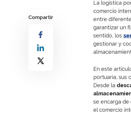
La logística p
comercio inter
Compartir
entre diferente
garantizar un f
sentido, los
se
gestionar y coo
almacenamient
En este artícu
portuaria, sus 
Desde la
desca
almacenamient
se encarga de 
el comercio in