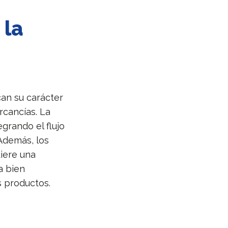
 la
acan su carácter
cancías. La
grando el flujo
Además, los
uiere una
a bien
s productos.