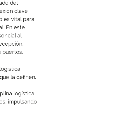
ado del
exión clave
 es vital para
al. En este
ncial al
recepción,
 puertos.
logística
 que la definen.
lina logística
mos, impulsando