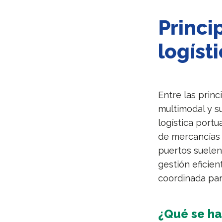
Princi
logíst
Entre las princ
multimodal y s
logística portu
de mercancías 
puertos suele
gestión eficie
coordinada par
¿Qué se ha