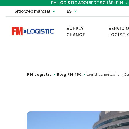
FM LOGISTIC ADQUIERE SCHÄFLEIN
U
Change country website
Sitio web mundial
ES
Change language
SUPPLY
SERVICIO
Go to home page
CHANGE
LOGÍSTI
FM Logistic
Blog FM 360
Logística portuaria: ¿Qu