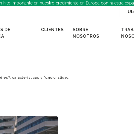
n hito importante en nuestro crecimiento en Europa con nuestra expa
Ub
S DE
CLIENTES
SOBRE
TRAB
CA
NOSOTROS
NOS
é es?, características y funcionalidad