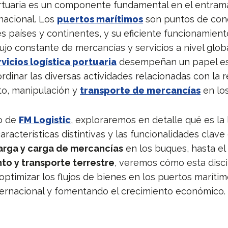
ortuaria es un componente fundamental en el entram
nacional. Los
puertos marítimos
son puntos de con
s países y continentes, y su eficiente funcionamiento
lujo constante de mercancías y servicios a nivel glob
rvicios logística portuaria
desempeñan un papel ese
rdinar las diversas actividades relacionadas con la 
o, manipulación y
transporte de mercancías
en los
lo de
FM Logistic
, exploraremos en detalle qué es la 
características distintivas y las funcionalidades clave
rga y carga de mercancías
en los buques, hasta el
o y transporte terrestre
, veremos cómo esta discip
optimizar los flujos de bienes en los puertos maríti
ternacional y fomentando el crecimiento económico.