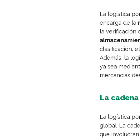
La logística po
encarga de la
la verificació
almacenamient
clasificación,
Además, la log
ya sea mediante
mercancías des
La cadena 
La logística p
global. La cade
que involucran 