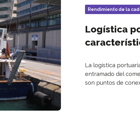
Rendimiento de la cad
Logística po
característ
La logística portua
entramado del comer
son puntos de conex