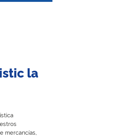
stic la
ística
estros
de mercancías,