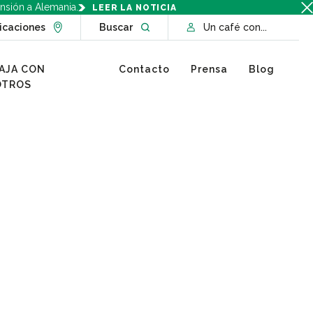
nsión a Alemania.
LEER LA NOTICIA
Go to Locations page
Open website search
icaciones
Buscar
Un café con...
AJA CON
Contacto
Prensa
Blog
OTROS