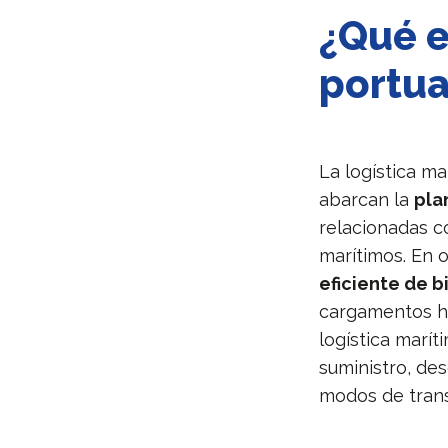
¿Qué e
portua
La logística m
abarcan la
pla
relacionadas c
marítimos. En 
eficiente de b
cargamentos ha
logística marí
suministro, de
modos de tran