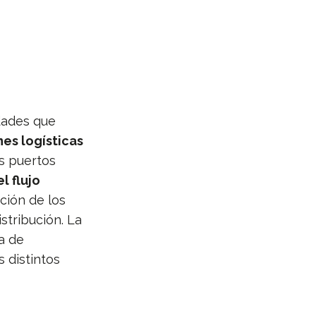
idades que
nes logísticas
s puertos
l flujo
ción de los
stribución. La
a de
 distintos