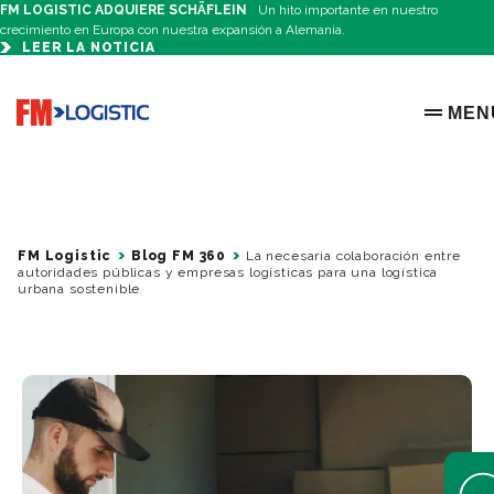
FM LOGISTIC ADQUIERE SCHÄFLEIN
Un hito importante en nuestro
crecimiento en Europa con nuestra expansión a Alemania.
LEER LA NOTICIA
Go to home page
MEN
OPEN 
FM Logistic
Blog FM 360
La necesaria colaboración entre
autoridades públicas y empresas logísticas para una logística
urbana sostenible
Open 