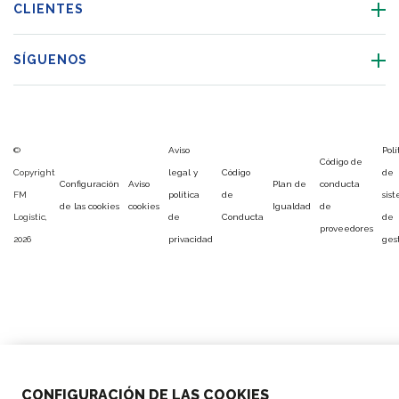
CLIENTES
SÍGUENOS
©
Aviso
Polí
Código de
Copyright
legal y
Código
de
Configuración
Aviso
Plan de
conducta
FM
política
de
sis
de las cookies
cookies
Igualdad
de
Logistic,
de
Conducta
de
proveedores
2026
privacidad
ges
CONFIGURACIÓN DE LAS COOKIES