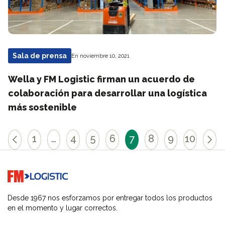
Sala de prensa
En noviembre 10, 2021
Wella y FM Logistic firman un acuerdo de
colaboración para desarrollar una logística
más sostenible
1
…
4
5
6
7
8
9
10
Go to home page
Desde 1967 nos esforzamos por entregar todos los productos
en el momento y lugar correctos.