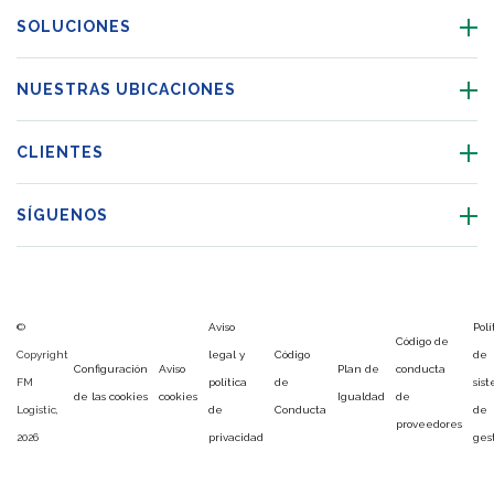
SOLUCIONES
NUESTRAS UBICACIONES
CLIENTES
SÍGUENOS
©
Aviso
Polí
Código de
Copyright
legal y
Código
de
Configuración
Aviso
Plan de
conducta
FM
política
de
sis
de las cookies
cookies
Igualdad
de
Logistic,
de
Conducta
de
proveedores
2026
privacidad
ges