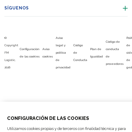
SÍGUENOS
©
Aviso
Polí
Código de
Copyright
legal y
Código
de
Configuración
Aviso
Plan de
conducta
FM
política
de
sis
de las cookies
cookies
Igualdad
de
Logistic,
de
Conducta
de
proveedores
2026
privacidad
ges
CONFIGURACIÓN DE LAS COOKIES
Utilizamos cookies propias y de terceros con finalidad técnica y para